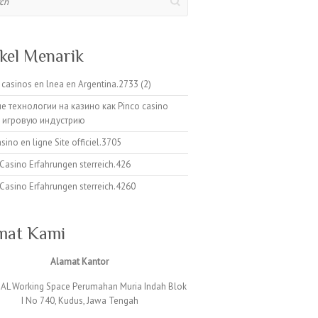
ikel Menarik
casinos en lnea en Argentina.2733 (2)
е технологии на казино как Pinco casino
 игровую индустрию
sino en ligne Site officiel.3705
Casino Erfahrungen sterreich.426
Casino Erfahrungen sterreich.4260
mat Kami
Alamat Kantor
L Working Space Perumahan Muria Indah Blok
I No 740, Kudus, Jawa Tengah