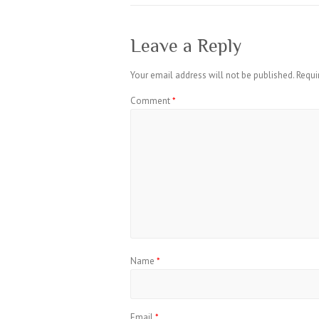
Leave a Reply
Your email address will not be published.
Requi
Comment
*
Name
*
Email
*