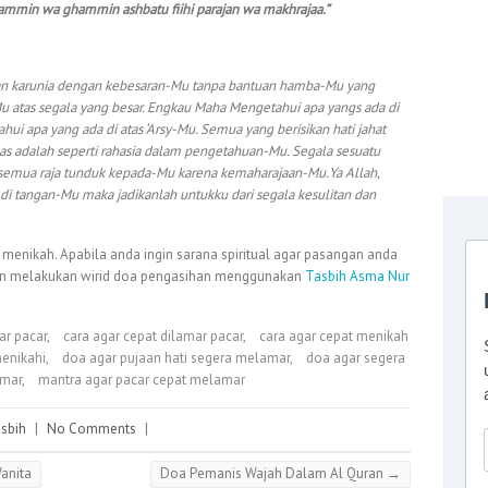
i hammin wa ghammin ashbatu fiihi parajan wa makhrajaa.”
kan karunia dengan kebesaran-Mu tanpa bantuan hamba-Mu yang
 atas segala yang besar. Engkau Maha Mengetahui apa yangs ada di
 apa yang ada di atas ‘Arsy-Mu. Semua yang berisikan hati jahat
as adalah seperti rahasia dalam pengetahuan-Mu. Segala sesuatu
semua raja tunduk kepada-Mu karena kemaharajaan-Mu.Ya Allah,
 di tangan-Mu maka jadikanlah untukku dari segala kesulitan dan
 menikah. Apabila anda ingin sarana spiritual agar pasangan anda
hkan melakukan wirid doa pengasihan menggunakan
Tasbih Asma Nur
ar pacar
,
cara agar cepat dilamar pacar
,
cara agar cepat menikah
enikahi
,
doa agar pujaan hati segera melamar
,
doa agar segera
amar
,
mantra agar pacar cepat melamar
asbih
|
No Comments
|
anita
Doa Pemanis Wajah Dalam Al Quran
→