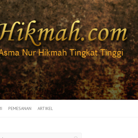
I
PEMESANAN
ARTIKEL