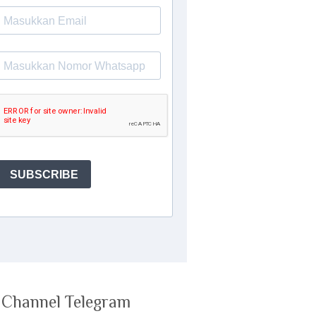
n Channel Telegram