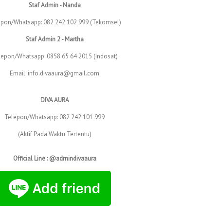
Staf Admin - Nanda
epon/Whatsapp: 082 242 102 999 (Tekomsel)
Staf Admin 2 - Martha
lepon/Whatsapp: 0858 65 64 2015 (Indosat)
Email: info.divaaura@gmail.com
DIVA AURA
Telepon/Whatsapp: 082 242 101 999
(Aktif Pada Waktu Tertentu)
Official Line : @admindivaaura