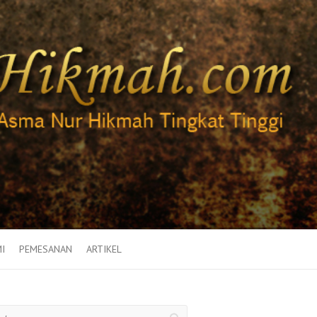
I
PEMESANAN
ARTIKEL