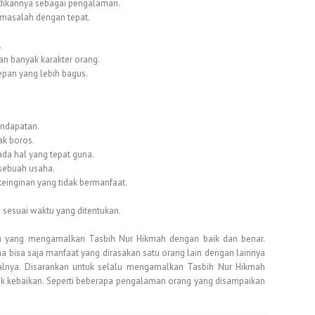
dikannya sebagai pengalaman.
masalah dengan tepat.
.
 banyak karakter orang.
epan yang lebih bagus.
endapatan.
ak boros.
a hal yang tepat guna.
sebuah usaha.
inginan yang tidak bermanfaat.
i sesuai waktu yang ditentukan.
aja yang mengamalkan Tasbih Nur Hikmah dengan baik dan benar.
na bisa saja manfaat yang dirasakan satu orang lain dengan lainnya
alnya. Disarankan untuk selalu mengamalkan Tasbih Nur Hikmah
ntuk kebaikan. Seperti beberapa pengalaman orang yang disampaikan