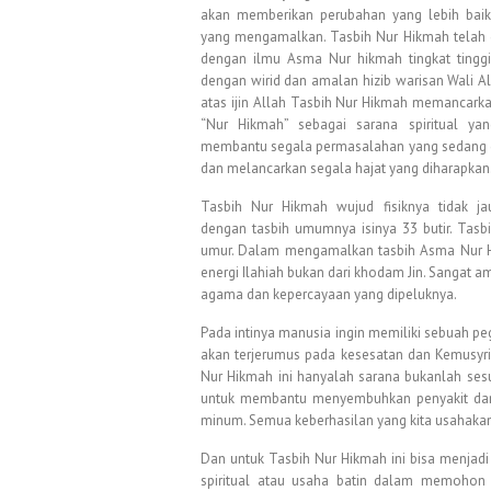
akan memberikan perubahan yang lebih bai
yang mengamalkan. Tasbih Nur Hikmah telah 
dengan ilmu Asma Nur hikmah tingkat tinggi 
dengan wirid dan amalan hizib warisan Wali Al
atas ijin Allah Tasbih Nur Hikmah memancarka
“Nur Hikmah” sebagai sarana spiritual ya
membantu segala permasalahan yang sedang 
dan melancarkan segala hajat yang diharapkan
Tasbih Nur Hikmah wujud fisiknya tidak j
dengan tasbih umumnya isinya 33 butir. Tasbi
umur. Dalam mengamalkan tasbih Asma Nur Hi
energi Ilahiah bukan dari khodam Jin. Sangat
agama dan kepercayaan yang dipeluknya.
Pada intinya manusia ingin memiliki sebuah p
akan terjerumus pada kesesatan dan Kemusyri
Nur Hikmah ini hanyalah sarana bukanlah ses
untuk membantu menyembuhkan penyakit dan 
minum. Semua keberhasilan yang kita usahakan 
Dan untuk Tasbih Nur Hikmah ini bisa menjadi
spiritual atau usaha batin dalam memohon