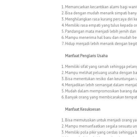
Memancarkan kecantikan alami bagi wani
Bisa dengan mudah menarik simpati banya
Menghilangkan rasa kurang percaya diri ke
Memiliki rasa empati yang tulus kepada or
Pandangan mata menjadi lebih jernih dan
Mampu menerima hal baru dan mudah ber
Hidup menjadi lebih menarik dengan begi
Manfaat Penglaris Usaha
Memiliki sifat yang ramah sehingga pela
Mampu melihat peluang usaha dengan ba
Bisa menentukan resiko dan keuntungan 
Menjadikan lebih semangat dalam menja
Mudah dalam mempromosikan barang dagan
Banyak orang yang membicarakan tempat 
Manfaat Kesuksesan
Bisa memutuskan untuk menjadi orang yan
Mampu memanfaatkan segala sesuatu unt
Memiliki pola pikir yang cerdas sehingga 