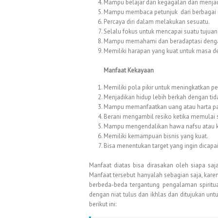
Mampu belajar dari kegagalan dan menja
Mampu membaca petunjuk dari berbagai 
Percaya diri dalam melakukan sesuatu.
Selalu fokus untuk mencapai suatu tujuan
Mampu memahami dan beradaptasi dengan
Memiliki harapan yang kuat untuk masa d
Manfaat Kekayaan
Memiliki pola pikir untuk meningkatkan p
Menjadikan hidup lebih berkah dengan tid
Mampu memanfaatkan uang atau harta pad
Berani mengambil resiko ketika memulai 
Mampu mengendalikan hawa nafsu atau ke
Memiliki kemampuan bisnis yang kuat.
Bisa menentukan target yang ingin dicapa
Manfaat diatas bisa dirasakan oleh siapa s
Manfaat tersebut hanyalah sebagian saja, kare
berbeda-beda tergantung pengalaman spiritu
dengan niat tulus dan ikhlas dan ditujukan u
berikut ini: