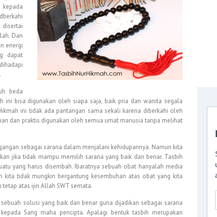
k kepada
dberkahi
disertai
lah. Dan
n energi
ng dapat
dihadapi
.
auh beda
h ini bisa digunakan oleh siapa saja, baik pria dan wanita segala
kmah ini tidak ada pantangan sama sekali karena diberkahi oleh
 aman dan praktis digunakan oleh semua umat manusia tanpa melihat
egangan sebagai sarana dalam menjalani kehidupannya. Namun kita
kan jika tidak mampu memilih sarana yang baik dan benar. Tasbih
uatu yang harus disembah. Ibaratnya sebuah obat hanyalah media
kita tidak mungkin bergantung kesembuhan atas obat yang kita
tetap atas ijin Allah SWT semata.
 sebuah solusi yang baik dan benar guna dijadikan sebagai sarana
 kepada Sang maha pencipta. Apalagi bentuk tasbih merupakan