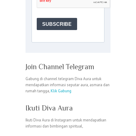
Join Channel Telegram
Gabung di channel telegram Diva Aura untuk
mendapatkan informasi seputar aura, asmara dan
rumah tangga,
Klik Gabung
Ikuti Diva Aura
Ikuti Diva Aura di Instagram untuk mendapatkan
informasi dan bimbingan spiritual,