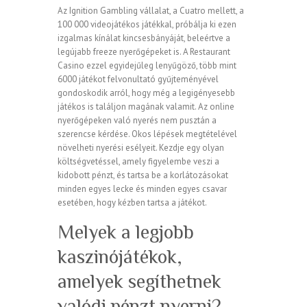
Az Ignition Gambling vállalat, a Cuatro mellett, a
100 000 videojátékos játékkal, próbálja ki ezen
izgalmas kínálat kincsesbányáját, beleértve a
legújabb freeze nyerőgépeket is. A Restaurant
Casino ezzel egyidejűleg lenyűgöző, több mint
6000 játékot felvonultató gyűjteményével
gondoskodik arról, hogy még a legigényesebb
játékos is találjon magának valamit. Az online
nyerőgépeken való nyerés nem pusztán a
szerencse kérdése. Okos lépések megtételével
növelheti nyerési esélyeit. Kezdje egy olyan
költségvetéssel, amely figyelembe veszi a
kidobott pénzt, és tartsa be a korlátozásokat
minden egyes lecke és minden egyes csavar
esetében, hogy kézben tartsa a játékot.
Melyek a legjobb
kaszinójátékok,
amelyek segíthetnek
valódi pénzt nyerni?