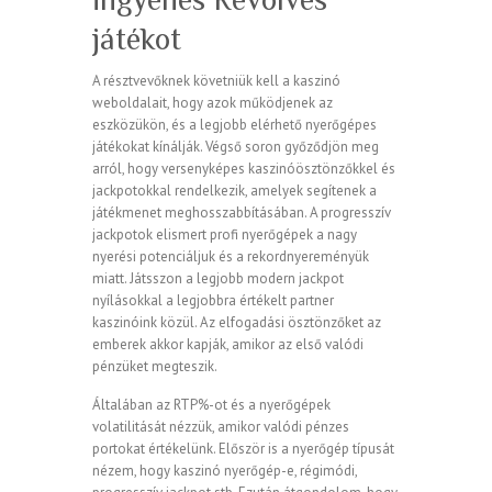
játékot
A résztvevőknek követniük kell a kaszinó
weboldalait, hogy azok működjenek az
eszközükön, és a legjobb elérhető nyerőgépes
játékokat kínálják. Végső soron győződjön meg
arról, hogy versenyképes kaszinóösztönzőkkel és
jackpotokkal rendelkezik, amelyek segítenek a
játékmenet meghosszabbításában. A progresszív
jackpotok elismert profi nyerőgépek a nagy
nyerési potenciáljuk és a rekordnyereményük
miatt. Játsszon a legjobb modern jackpot
nyílásokkal a legjobbra értékelt partner
kaszinóink közül. Az elfogadási ösztönzőket az
emberek akkor kapják, amikor az első valódi
pénzüket megteszik.
Általában az RTP%-ot és a nyerőgépek
volatilitását nézzük, amikor valódi pénzes
portokat értékelünk. Először is a nyerőgép típusát
nézem, hogy kaszinó nyerőgép-e, régimódi,