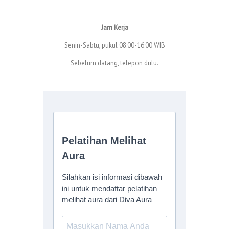
Jam Kerja
Senin-Sabtu, pukul 08:00-16:00 WIB
Sebelum datang, telepon dulu.