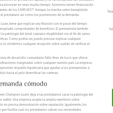
rasa procesan en raras mucho tiempo. Asimismo tienen financiación
antes de los 14:00 AEST. Aunque, la marcha sobre beneplácito
Tel
 el prestatario así­ como los pormenores de la demanda.
Loan, tiene que explicar una filiación con el pasar del tiempo
ranspirado comprobantes de beneficios. El prestamista también
Te
la patologí­a del túnel carpiano elegibilidad con el fin de varios
ficas. Como podrí­a ser, puedo precisar explicar cualquier
os lo olvidemos cualquier recepción sobre sueldo de verificar el
iera de desarrollo comunitario falto fines de lucro que ofrece
 poblaciones marginadas sobre cualquier nuestro país. La empresa
provisto respaldo hipotecaria que ayudan a los prestamistas a
o hacia el pelo diversificar las carteras.
 demanda cómodo
vee Champion Loans deja a las prestatarios sacar la patologí­a del
o viable. Una empresa acepta la amplia repertorio sobre
lo no precisa demostración sobre reputación. Igualmente, los
 que facilita cual los prestatarios cubran sus necesidades