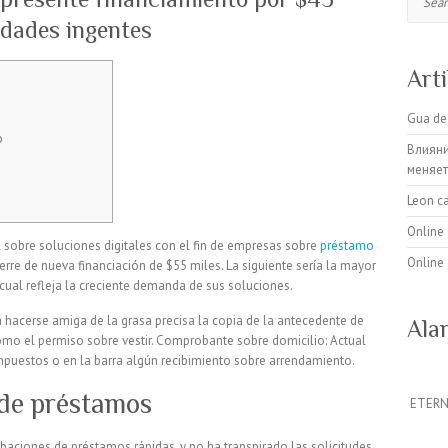
dades ingentes
Art
Gua de 
o
Влияни
меняет
Leon ca
Online 
 sobre soluciones digitales con el fin de empresas sobre
préstamo
Online 
erre de nueva financiación de $55 miles.
La siguiente sería la mayor
 cual refleja la creciente demanda de sus soluciones.
a hacerse amiga de la grasa precisa la copia de la antecedente de
Ala
omo el permiso sobre vestir. Comprobante sobre domicilio: Actual
impuestos o en la barra algún recibimiento sobre arrendamiento.
 de préstamos
ETERNA
baciones de préstamos rápidas, y no ha transpirado las solicitudes