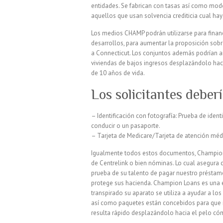
entidades. Se fabrican con tasas así­ como mod
aquellos que usan solvencia crediticia cual hay
Los medios CHAMP podrán utilizarse para finan
desarrollos, para aumentar la proposición sobr
a Connecticut. Los conjuntos además podrían a
viviendas de bajos ingresos desplazándolo haci
de 10 años de vida.
Los solicitantes deber
– Identificación con fotografía: Prueba de ident
conducir o un pasaporte.
– Tarjeta de Medicare/Tarjeta de atención mé
Igualmente todos estos documentos, Champion L
de Centrelink o bien nóminas. Lo cual asegura c
prueba de su talento de pagar nuestro préstamo
protege sus hacienda. Champion Loans es una em
transpirado su aparato se utiliza a ayudar a lo
así­ como paquetes están concebidos para que 
resulta rápido desplazándolo hacia el pelo có