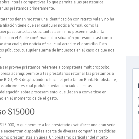
obre interés competitivas, lo que permite a las prestatarios
gar las préstamos primeramente.
atarios tienen mostrar una identificación con retrato vale y no ha
filiación tiene que ser cualquier noticia formal, como la
quier pasaporte. Las solicitantes asimismo poseen mostrar la
ink con el fin de confirmar dicho situación profesional así­ como
strar cualquier noticia oficial cual acredite el domicilio. Esto
jos públicos, cualquier alarma de impuestos en el caso de que nos
.
­a ser provee préstamos referente a competente multipropósito,
mpresa ademí¡s permite a las prestatarios retornar las préstamos a
 que BDO, PNB desplazándolo hacia el pelo Union Bank. No obstante,
rgos adicionales cual podrán quedar asociados a estas
delegación sobre procesamiento, que llegan a convertirse en
mo en el momento de de el gasto.
so $15000
5,000, lo que permite a los prestatarios satisfacer una gran serie
se encuentran disponibles acerca de diversas compañías crediticias,
 como prestamistas en línea. Un préstamo particular del monto