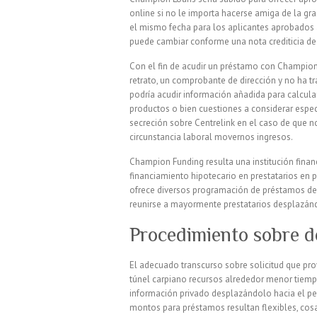
online si no le importa hacerse amiga de la g
el mismo fecha para los aplicantes aprobados 
puede cambiar conforme una nota crediticia de
Con el fin de acudir un préstamo con Champion 
retrato, un comprobante de dirección y no ha t
podría acudir información añadida para calcular 
productos o bien cuestiones a considerar especí
secreción sobre Centrelink en el caso de que n
circunstancia laboral movernos ingresos.
Champion Funding resulta una institución financ
financiamiento hipotecario en prestatarios en
ofrece diversos programación de préstamos des
reunirse a mayormente prestatarios desplazándol
Procedimiento sobre
El adecuado transcurso sobre solicitud que pro
túnel carpiano recursos alrededor menor tiemp
información privado desplazándolo hacia el pe
montos para préstamos resultan flexibles, cosa