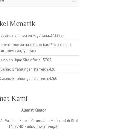
ikel Menarik
casinos en lnea en Argentina.2733 (2)
е технологии на казино как Pinco casino
 игровую индустрию
sino en ligne Site officiel.3705
Casino Erfahrungen sterreich.426
Casino Erfahrungen sterreich.4260
mat Kami
Alamat Kantor
L Working Space Perumahan Muria Indah Blok
I No 740, Kudus, Jawa Tengah