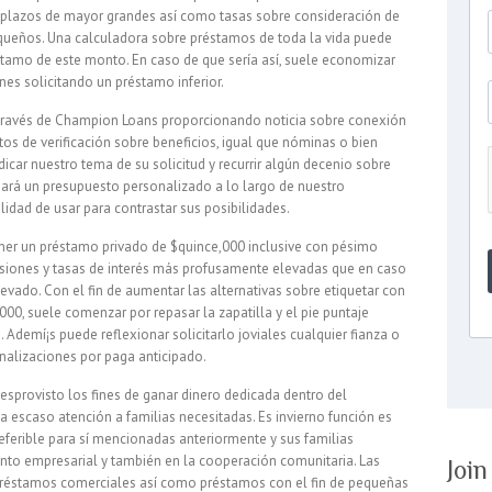
, plazos de mayor grandes así­ como tasas sobre consideración de
ueños. Una calculadora sobre préstamos de toda la vida puede
stamo de este monto. En caso de que serí­a así, suele economizar
nes solicitando un préstamo inferior.
 través de Champion Loans proporcionando noticia sobre conexión
s de verificación sobre beneficios, igual que nóminas o bien
dicar nuestro tema de su solicitud y recurrir algún decenio sobre
ará un presupuesto personalizado a lo largo de nuestro
idad de usar para contrastar sus posibilidades.
ener un préstamo privado de $quince,000 inclusive con pésimo
misiones y tasas de interés más profusamente elevadas que en caso
levado. Con el fin de aumentar las alternativas sobre etiquetar con
000, suele comenzar por repasar la zapatilla y el pie puntaje
. Ademí¡s puede reflexionar solicitarlo joviales cualquier fianza o
enalizaciones por paga anticipado.
sprovisto los fines de ganar dinero dedicada dentro del
 escaso atención a familias necesitadas. Es invierno función es
referible para sí mencionadas anteriormente y sus familias
nto empresarial y también en la cooperación comunitaria. Las
Joi
 préstamos comerciales así­ como préstamos con el fin de pequeñas