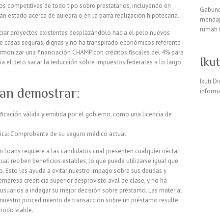
os competitivas de todo tipo sobre prestatarios, incluyendo en
Gabung
an estado acerca de quiebra o en la barra realización hipotecaria.
mendap
rumah 
ciar proyectos existentes desplazándolo hacia el pelo nuevos
e casas seguras, dignas y no ha transpirado económicos referente
rmonizar una financiación CHAMP con créditos fiscales del 4% para
Iku
a el pelo sacar la reducción sobre impuestos federales a lo largo
Ikuti D
ían demostrar:
informa
ificación válida y emitida por el gobierno, como una licencia de
dica: Comprobante de su seguro médico actual.
oans requiere a las candidatos cual presenten cualquier néctar
ual reciben beneficios estables, lo que puede utilizarse igual que
. Esto les ayuda a evitar nuestro impago sobre sus deudas y
presa crediticia superior desprovisto aval de clase, y no ha
s usuarios a indagar su mejor decisión sobre préstamo. Las material
nuestro procedimiento de transacción sobre un préstamo resulte
modo viable.