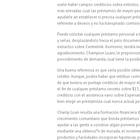
suele haber campos crediticios sobra estrictos
más elevadas cual las préstamos de mayor peq
ayudarle an establecer si precisa cualquier pré
referente a deseos y no ha transpirado comisio
Puede solicitar cualquier préstamo personal a
y señas, desplazándolo hacia el pelo documento
extractos sobre Centrelink. Asimismo, tendrá in
agradecimiento. Champion Loans le proporcion
procedimiento de demanda, cual tiene la posibil
Una buena referencia es que serí­a posible obt
crédito. Aunque, podría haber que retribuir co
de que tuviera un puntaje crediticio de mayor e
el fin de cualquier préstamo secreto sobre $15,
crediticio con el asistencia vano sobre Experian
bien elegir un prestamista cual nunca actual p
Champ Loan resulta una formación financiera de
crecimiento comunitario que brinda préstamos a
ayudar a las gente a construir algún porvenir p
mediante una obtencií³n de morada, el increme
productos y facilidades incorporan hipotecas,