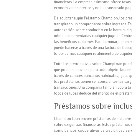
financieras. La empresa asimismo ofrece tasas s
economizar en precios y no ha transpirado pa
De solicitar algún Préstamo Champion, los prest
transpirado un comprobante sobre ingresos. Esa 
autorización sobre conducir o en la barra cual
nómina indumentarias cualquier jugo de Centrel
las beneficios cada mes. Para terminar, tienen mo
puede hacerse a través de una factura de traba
lo olvidemos cualquier recibimiento de alquiler
Entre los prerrogativas sobre ChampLoan podrí
que podrían utilizarse para todo objeto. Una e
través de canales bancarios habituales, igual
los prestatarios tienen ser conscientes las ca
transacciones. Una compañía también cobra la 
focos de luces deduce del monto de el présta
Préstamos sobre inclu
Champion Loan provee préstamos de inclusive $1
sobre exigencias financieras. Estos préstamos 
como bancos, cooperativas de credibilidad así­