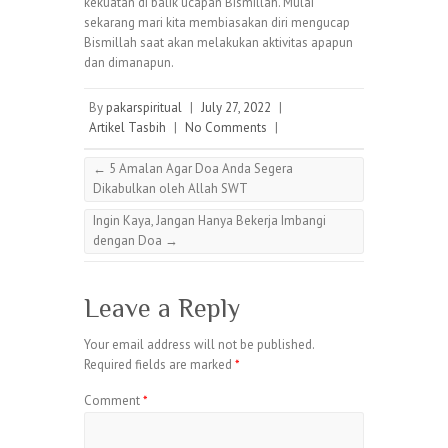
kekuatan di balik ucapan Bismillah. Mulai
sekarang mari kita membiasakan diri mengucap
Bismillah saat akan melakukan aktivitas apapun
dan dimanapun.
By
pakarspiritual
|
July 27, 2022
|
Artikel Tasbih
|
No Comments
|
←
5 Amalan Agar Doa Anda Segera
Dikabulkan oleh Allah SWT
Ingin Kaya, Jangan Hanya Bekerja Imbangi
dengan Doa
→
Leave a Reply
Your email address will not be published.
Required fields are marked
*
Comment
*