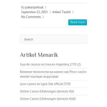
By
pakarspiritual
|
September 15, 2015
|
Artikel Tasbih
|
No Comments
|
Read more
Search
Artikel Menarik
Gua de casinos en lnea en Argentina.2733 (2)
Влияние технологии на казино как Pinco casino
меняет игровую индустрию
Leon casino en ligne Site officiel.3705
Online Casino Erfahrungen sterreich.426
Online Casino Erfahrungen sterreich.4260