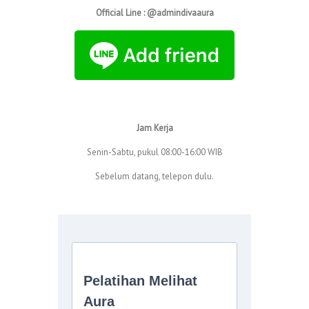
Official Line : @admindivaaura
Jam Kerja
Senin-Sabtu, pukul 08:00-16:00 WIB
Sebelum datang, telepon dulu.