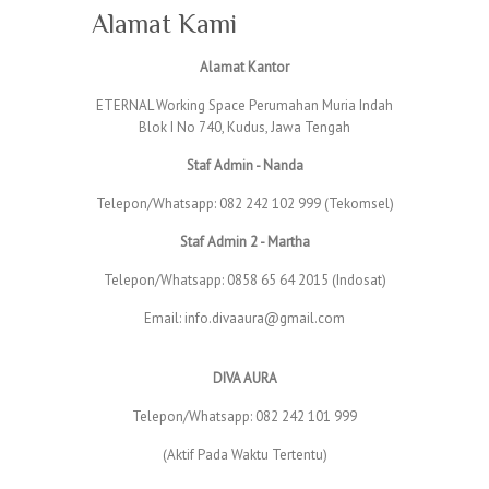
Alamat Kami
Alamat Kantor
ETERNAL Working Space Perumahan Muria Indah
Blok I No 740, Kudus, Jawa Tengah
Staf Admin - Nanda
Telepon/Whatsapp: 082 242 102 999 (Tekomsel)
Staf Admin 2 - Martha
Telepon/Whatsapp: 0858 65 64 2015 (Indosat)
Email: info.divaaura@gmail.com
DIVA AURA
Telepon/Whatsapp: 082 242 101 999
(Aktif Pada Waktu Tertentu)