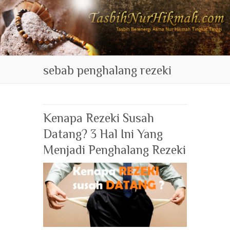
sebab penghalang rezeki
Kenapa Rezeki Susah
Datang? 3 Hal Ini Yang
Menjadi Penghalang Rezeki