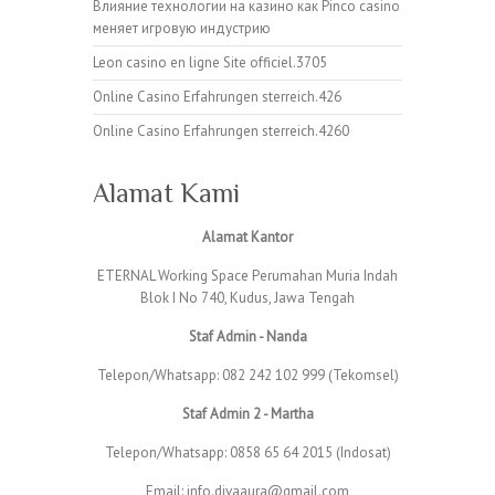
Влияние технологии на казино как Pinco casino
меняет игровую индустрию
Leon casino en ligne Site officiel.3705
Online Casino Erfahrungen sterreich.426
Online Casino Erfahrungen sterreich.4260
Alamat Kami
Alamat Kantor
ETERNAL Working Space Perumahan Muria Indah
Blok I No 740, Kudus, Jawa Tengah
Staf Admin - Nanda
Telepon/Whatsapp: 082 242 102 999 (Tekomsel)
Staf Admin 2 - Martha
Telepon/Whatsapp: 0858 65 64 2015 (Indosat)
Email: info.divaaura@gmail.com