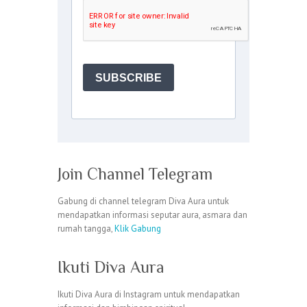
Join Channel Telegram
Gabung di channel telegram Diva Aura untuk
mendapatkan informasi seputar aura, asmara dan
rumah tangga,
Klik Gabung
Ikuti Diva Aura
Ikuti Diva Aura di Instagram untuk mendapatkan