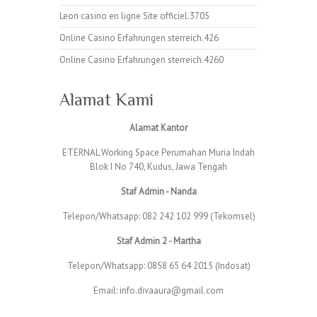
Leon casino en ligne Site officiel.3705
Online Casino Erfahrungen sterreich.426
Online Casino Erfahrungen sterreich.4260
Alamat Kami
Alamat Kantor
ETERNAL Working Space Perumahan Muria Indah
Blok I No 740, Kudus, Jawa Tengah
Staf Admin - Nanda
Telepon/Whatsapp: 082 242 102 999 (Tekomsel)
Staf Admin 2 - Martha
Telepon/Whatsapp: 0858 65 64 2015 (Indosat)
Email: info.divaaura@gmail.com