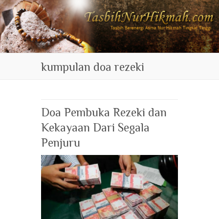
kumpulan doa rezeki
Doa Pembuka Rezeki dan
Kekayaan Dari Segala
Penjuru