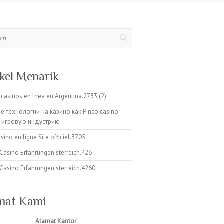
ikel Menarik
casinos en lnea en Argentina.2733 (2)
е технологии на казино как Pinco casino
 игровую индустрию
sino en ligne Site officiel.3705
Casino Erfahrungen sterreich.426
Casino Erfahrungen sterreich.4260
mat Kami
Alamat Kantor