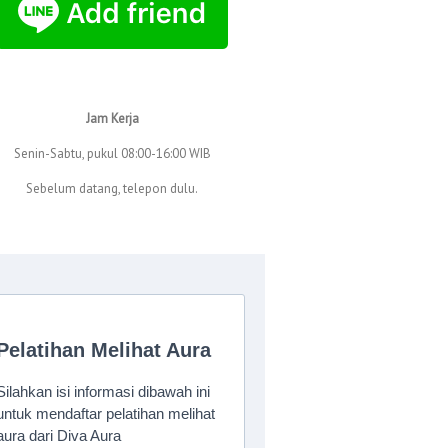
Jam Kerja
Senin-Sabtu, pukul 08:00-16:00 WIB
Sebelum datang, telepon dulu.