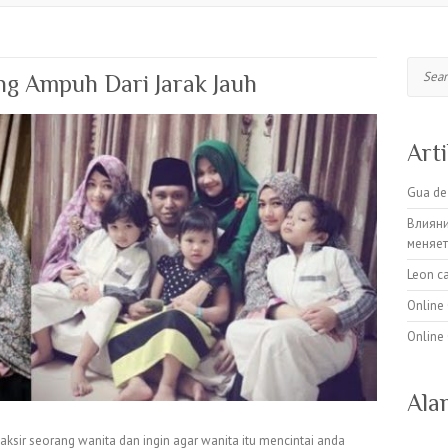
Search
ng Ampuh Dari Jarak Jauh
Art
Gua de 
Влияни
меняет
Leon ca
Online 
Online 
Ala
sir seorang wanita dan ingin agar wanita itu mencintai anda