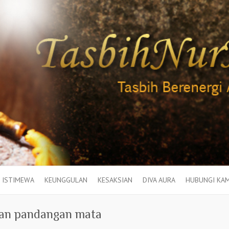
 ISTIMEWA
KEUNGGULAN
KESAKSIAN
DIVA AURA
HUBUNGI KAM
gan pandangan mata