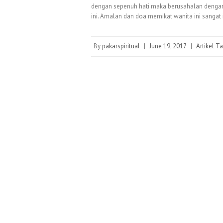
dengan sepenuh hati maka berusahalan denga
ini. Amalan dan doa memikat wanita ini sanga
By
pakarspiritual
|
June 19, 2017
|
Artikel T