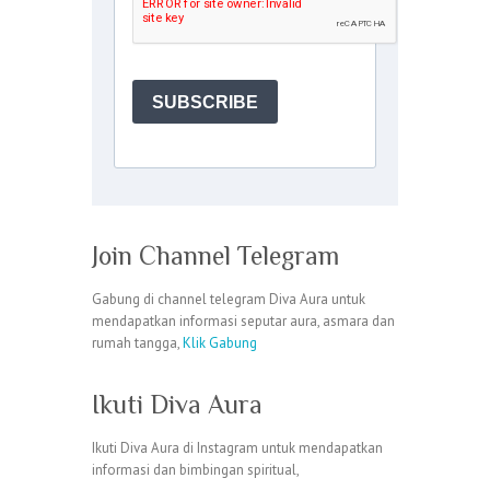
Join Channel Telegram
Gabung di channel telegram Diva Aura untuk
mendapatkan informasi seputar aura, asmara dan
rumah tangga,
Klik Gabung
Ikuti Diva Aura
Ikuti Diva Aura di Instagram untuk mendapatkan
informasi dan bimbingan spiritual,