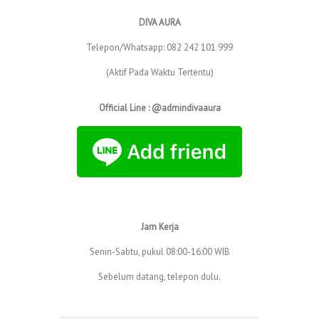
DIVA AURA
Telepon/Whatsapp: 082 242 101 999
(Aktif Pada Waktu Tertentu)
Official Line : @admindivaaura
Jam Kerja
Senin-Sabtu, pukul 08:00-16:00 WIB
Sebelum datang, telepon dulu.