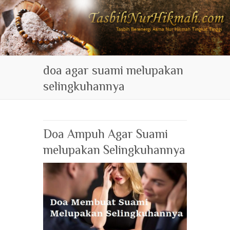
doa agar suami melupakan
selingkuhannya
Doa Ampuh Agar Suami
melupakan Selingkuhannya