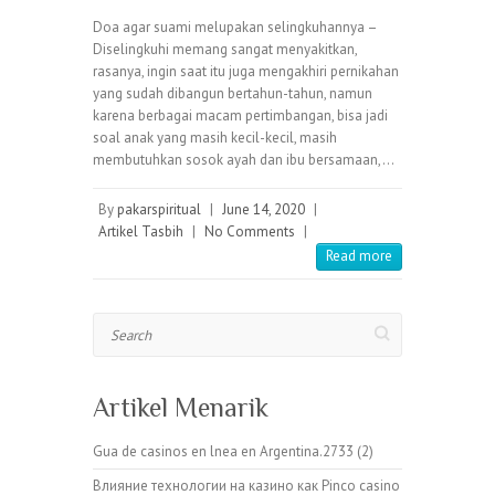
Doa agar suami melupakan selingkuhannya –
Diselingkuhi memang sangat menyakitkan,
rasanya, ingin saat itu juga mengakhiri pernikahan
yang sudah dibangun bertahun-tahun, namun
karena berbagai macam pertimbangan, bisa jadi
soal anak yang masih kecil-kecil, masih
membutuhkan sosok ayah dan ibu bersamaan,…
By
pakarspiritual
|
June 14, 2020
|
Artikel Tasbih
|
No Comments
|
Read more
Search
Artikel Menarik
Gua de casinos en lnea en Argentina.2733 (2)
Влияние технологии на казино как Pinco casino