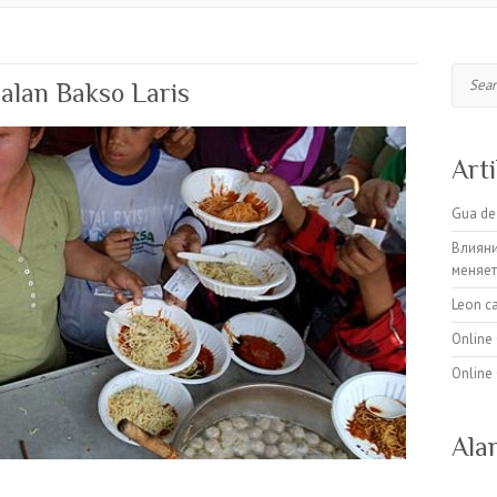
Search
alan Bakso Laris
Art
Gua de 
Влияни
меняет
Leon ca
Online 
Online 
Ala