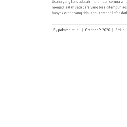
Usaha yang laris adalah impian dari semua w
menjadi salah satu cara yang bisa ditempuh ag
banyak orang yang tidak tahu tentang lafaz dari
By
pakarspiritual
|
October 9, 2020
|
Artikel