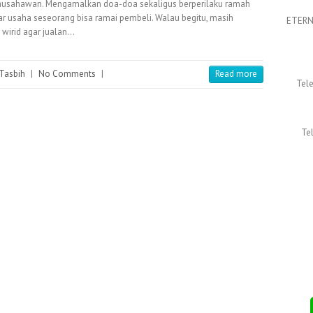
irausahawan. Mengamalkan doa-doa sekaligus berperilaku ramah
ar usaha seseorang bisa ramai pembeli. Walau begitu, masih
ETERNA
 wirid agar jualan…
 Tasbih
|
No Comments
|
Read more
Tel
Te