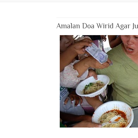
Amalan Doa Wirid Agar Ju