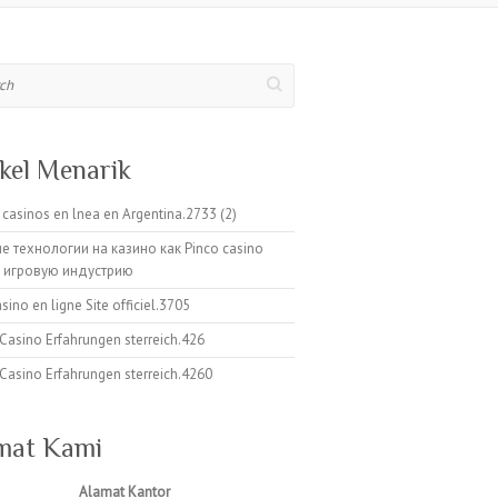
ikel Menarik
casinos en lnea en Argentina.2733 (2)
е технологии на казино как Pinco casino
 игровую индустрию
sino en ligne Site officiel.3705
Casino Erfahrungen sterreich.426
Casino Erfahrungen sterreich.4260
mat Kami
Alamat Kantor